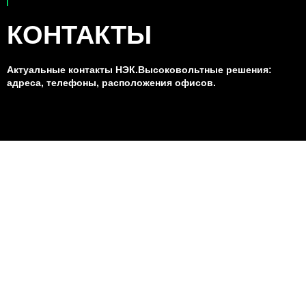
КОНТАКТЫ
Актуальные контакты НЭК.Высоковольтные решения:
адреса, телефоны, расположения офисов.
На этой странице вы найдете
актуальные адреса и телефоны
производственных площадок и
сервисных центров Эйч
Энерджи по России, а также их