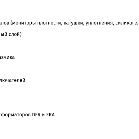
ов (мониторы плотности, катушки, уплотнения, силикаге
ый слой)
азчика
лючателей
форматоров DFR и FRA