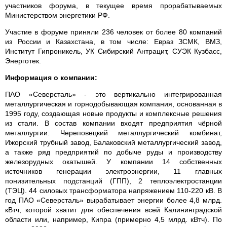
участников форума, в текущее время прорабатываемых
Министерством энергетики РФ.
Участие в форуме приняли 236 человек от более 80 компаний
из России и Казахстана, в том числе: Евраз ЗСМК, ВМЗ,
Институт Гипроникель, УК Сибирский Антрацит, СУЭК Кузбасс,
Энерготек.
Информация о компании:
ПАО «Северсталь» - это вертикально интегрированная
металлургическая и горнодобывающая компания, основанная в
1995 году, создающая новые продукты и комплексные решения
из стали. В состав компании входят предприятия чёрной
металлургии: Череповецкий металлургический комбинат,
Ижорский трубный завод, Балаковский металлургический завод,
а также ряд предприятий по добыче руды и производству
железорудных окатышей. У компании 14 собственных
источников генерации электроэнергии, 11 главных
понизительных подстанций (ГПП), 2 теплоэлектростанции
(ТЭЦ). 44 силовых трансформатора напряжением 110-220 кВ. В
год ПАО «Северсталь» вырабатывает энергии более 4,8 млрд.
кВтч, которой хватит для обеспечения всей Калининградской
области или, например, Кипра (примерно 4,5 млрд. кВтч). По